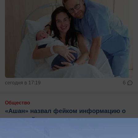
сегодня в 17:19
6
Общество
«Ашан» назвал фейком информацию о
кишечной палочке в ростовском салате
Ретейлер: проверки не было, предостережений