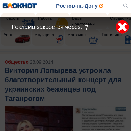
Ростов-на-Дону
Новости
Работа
Бары
Справочни
- рестораны
Реклама закроется через:
5
Авто
Медицина
Магазины
Гостиницы
Общество
23.09.2014
Виктория Лопырева устроила
благотворительный концерт для
украинских беженцев под
Таганрогом