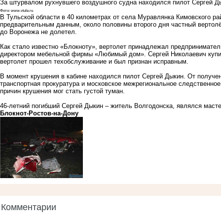
За штурвалом рухнувшего воздушного судна находился пилот Сергей Д
Фото: www.vtule.ru
В Тульской области в 40 километрах от села Муравлянка Кимовского ра
предварительным данным, около половины второго дня частный вертолё
до Воронежа не долетел.
Как стало известно «Блокноту», вертолет принадлежал предпринимател
директором мебельной фирмы «Любимый дом». Сергей Николаевич купи
вертолет прошел техобслуживание и был признан исправным.
В момент крушения в кабине находился пилот Сергей Дыкин. От получе
транспортная прокуратура и московское межрегиональное следственное 
причин крушения мог стать густой туман.
46-летний погибший Сергей Дыкин – житель Волгодонска, являлся маст
Блoкнoт-Ростов-на-Дону
Комментарии