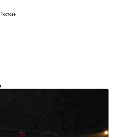
 Ростове
и