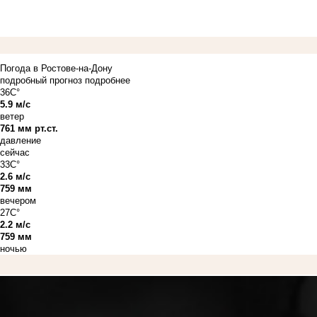
Погода в Ростове-на-Дону
подробный прогноз
подробнее
36C°
5.9 м/с
ветер
761 мм рт.ст.
давление
сейчас
33C°
2.6 м/с
759 мм
вечером
27C°
2.2 м/с
759 мм
ночью