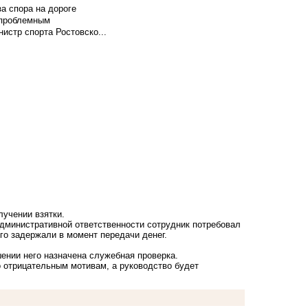
а спора на дороге
т проблемным
истр спорта Ростовско...
лучении взятки.
административной ответственности сотрудник потребовал
его задержали в момент передачи денег.
ении него назначена служебная проверка.
о отрицательным мотивам, а руководство будет