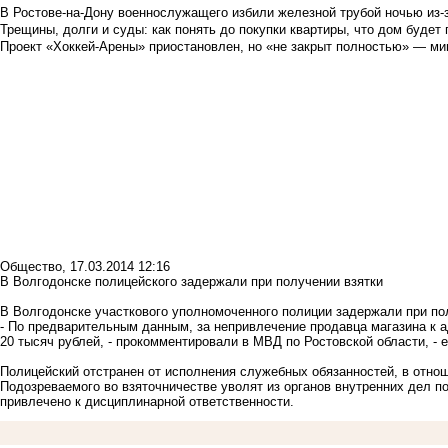
В Ростове-на-Дону военнослужащего избили железной трубой ночью из-з
Трещины, долги и суды: как понять до покупки квартиры, что дом буде
Проект «Хоккей-Арены» приостановлен, но «не закрыт полностью» — мин
Общество
,
17.03.2014 12:16
В Волгодонске полицейского задержали при получении взятки
В Волгодонске участкового уполномоченного полиции задержали при по
- По предварительным данным, за непривлечение продавца магазина к 
20 тысяч рублей, - прокомментировали в МВД по Ростовской области, - 
Полицейский отстранен от исполнения служебных обязанностей, в отнош
Подозреваемого во взяточничестве уволят из органов внутренних дел п
привлечено к дисциплинарной ответственности.