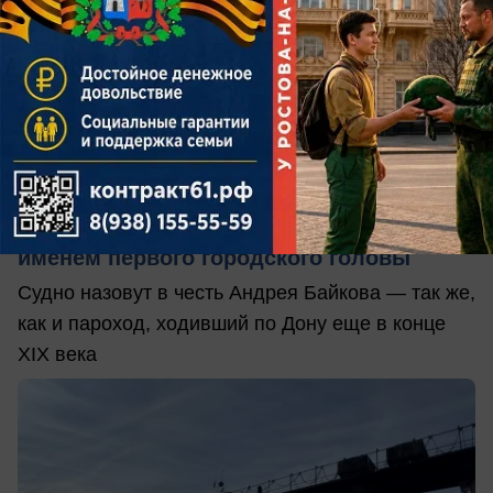
сегодня в 08:00
0
Общество
В Ростов придет скоростной «Метеор» с
именем первого городского головы
Судно назовут в честь Андрея Байкова — так же,
как и пароход, ходивший по Дону еще в конце
XIX века