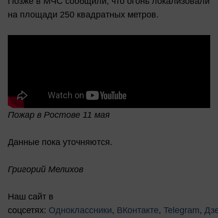
Позже в МЧС сообщили, что огонь локализовали
на площади 250 квадратных метров.
Пожар в Ростове 11 мая
Данные пока уточняются.
Григорий Мелихов
Наш сайт в
соцсетях:
Одноклассники
,
ВКонтакте
,
Telegram
,
Дз