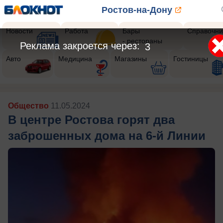
Ростов-на-Дону
Новости
Работа
Бары
Справочни
- рестораны
Реклама закроется через:
1
Авто
Медицина
Магазины
Гостиницы
Общество
11.05.2024
В центре Ростова горят два
заброшенных дома на 6-й Линии