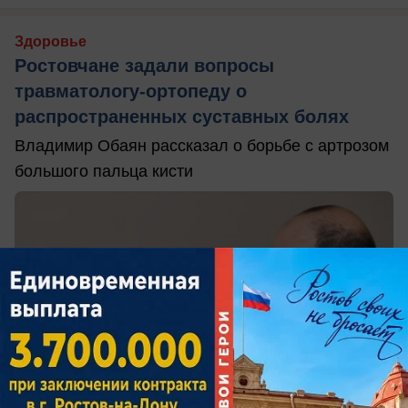
Здоровье
Ростовчане задали вопросы
травматологу-ортопеду о
распространенных суставных болях
Владимир Обаян рассказал о борьбе с артрозом
большого пальца кисти