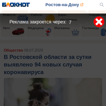
Ростов-на-Дону
Новости
Работа
Бары
Справочни
- рестораны
Реклама закроется через:
5
Авто
Медицина
Магазины
Гостиницы
Общество
08.07.2020
В Ростовской области за сутки
выявлено 94 новых случая
коронавируса