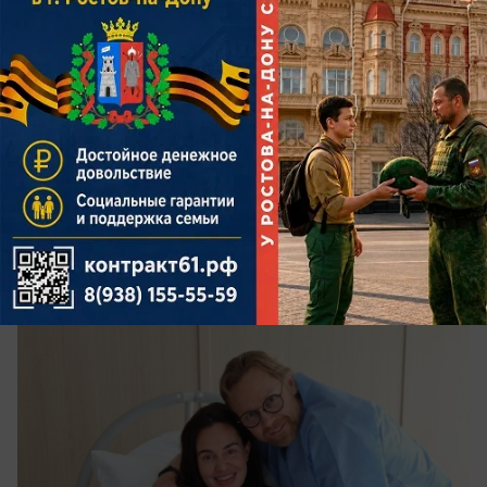
сегодня в 18:00
0
Спорт
У экс-тренера «Ростова» Валерия
Карпина родился сын Георгий
Мальчика назвали в честь деда — отца главного
тренера сборной России