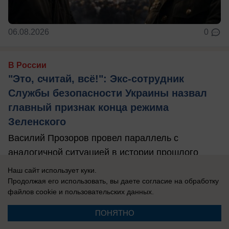
06.08.2026
0
В России
"Это, считай, всё!": Экс-сотрудник
Службы безопасности Украины назвал
главный признак конца режима
Зеленского
Василий Прозоров провел параллель с
аналогичной ситуацией в истории прошлого
века, который один в один напоминает то, что ...
Наш сайт использует куки.
Продолжая его использовать, вы даете согласие на обработку
файлов cookie
и пользовательских данных.
ПОНЯТНО