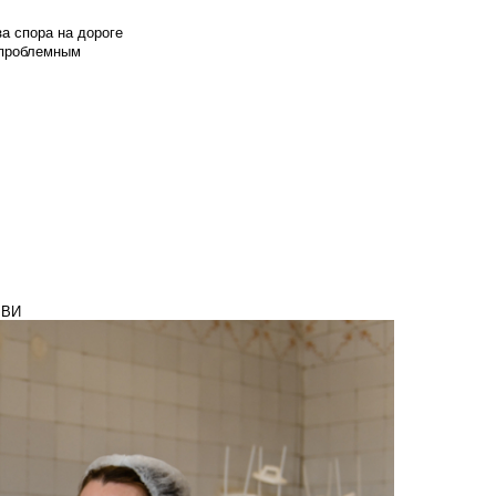
а спора на дороге
т проблемным
РВИ