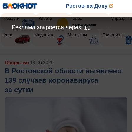
Ростов-на-Дону
Новости
Работа
Бары
Справочни
- рестораны
Реклама закроется через:
8
Авто
Медицина
Магазины
Гостиницы
Общество
19.06.2020
В Ростовской области выявлено
139 случаев коронавируса
за сутки