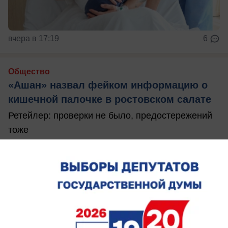
вчера в 17:19
6
Общество
«Ашан» назвал фейком информацию о
кишечной палочке в ростовском салате
Ретейлер: проверки не было, предостережений
тоже