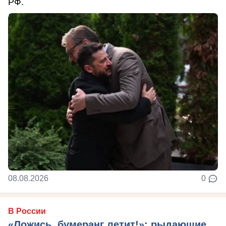
РФ.
08.08.2026
0
В России
«Ложись, бумеранг летит!»: рыдающие