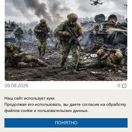
09.08.2026
0
Наш сайт использует куки.
Продолжая его использовать, вы даете согласие на обработку
В России
файлов cookie
и пользовательских данных.
Клава Кока со слезами прочитала
трогательную свадебную клятву Диме
ПОНЯТНО
Масленникову: «Я отдаю тебе свое