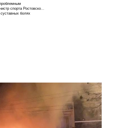
т проблемным
истр спорта Ростовско...
 суставных болях