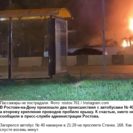
Пассажиры не пострадали. Фото: rostov.761 / Instagram.com
В Ростове-на-Дону произошло два происшествия с автобусами № 40
а второму крепление проводов пробило крышу. К счастью, никто 
сообщили в пресс-службе администрации Ростова.
Загорелся автобус № 40 накануне в 21:29 на проспекте Стачки, 168. К
спустя восемь минут.