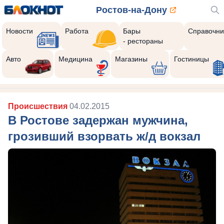
Ростов-на-Дону
Новости
Работа
Бары
Справочни
- рестораны
Авто
Медицина
Магазины
Гостиницы
Происшествия
04.02.2015
В Ростове задержан мужчина,
грозивший взорвать ж/д вокзал