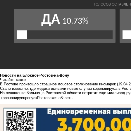
Новости на Блoкнoт-Ростов-на-Дону
Читайте также:
В Ростове произошло страшное лобовое столкновение иномарок
(19.04.2
Стало известно, где медики выявили новые случаи коронавируса в Рост
На оснащение больниц в Ростовской области потратят еще миллиард ру
коронавирус
пропуск
Ростовская область