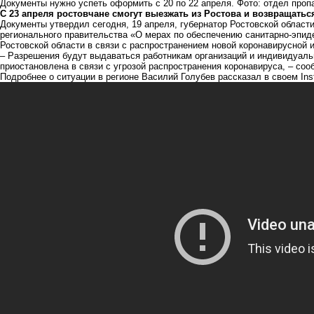
Документы нужно успеть оформить с 20 по 22 апреля. Фото: отдел пр
С 23 апреля ростовчане смогут выезжать из Ростова и возвращатьс
Документы утвердил сегодня, 19 апреля, губернатор Ростовской област
регионального правительства «О мерах по обеспечению санитарно-эпид
Ростовской области в связи с распространением новой коронавирусной 
– Разрешения будут выдаваться работникам организаций и индивидуал
приостановлена в связи с угрозой распространения коронавируса, – со
Подробнее о ситуации в регионе Василий Голубев рассказал в своем In