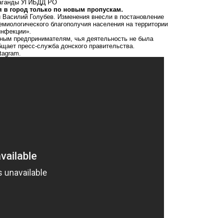
опаганды УГИБДД РО
я в город только по новым пропускам.
и Василий Голубев. Изменения внесли в постановление
емиологического благополучия населения на территории
инфекции».
ьным предпринимателям, чья деятельность не была
общает пресс-служба донского правительства.
stagram.