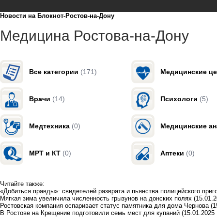
Новости на Блoкнoт-Ростов-на-Дону
Медицина Ростова-на-Дону
Все категории
(171)
Медицинские ц
Врачи
(14)
Психологи
(5)
Медтехника
(0)
Медицинские а
МРТ и КТ
(0)
Аптеки
(0)
Читайте также:
«Добиться правды»: свидетелей разврата и пьянства полицейского приго
Мягкая зима увеличила численность грызунов на донских полях
(15.01.2
Ростовская компания оспаривает статус памятника для дома Чернова
(1
В Ростове на Крещение подготовили семь мест для купаний
(15.01.2025 