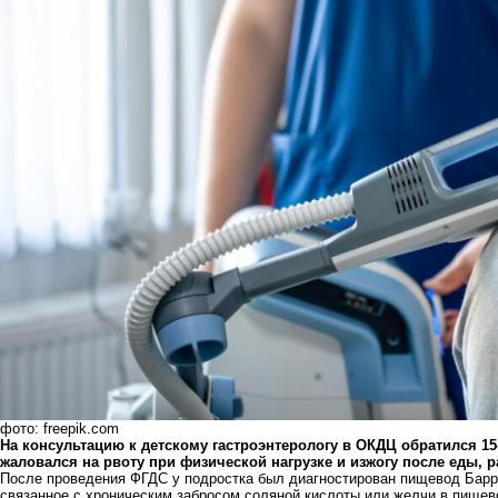
фото: freepik.com
На консультацию к детскому гастроэнтерологу в ОКДЦ обратился 15
жаловался на рвоту при физической нагрузке и изжогу после еды, 
После проведения ФГДС у подростка был диагностирован пищевод Барр
связанное с хроническим забросом соляной кислоты или желчи в пищев