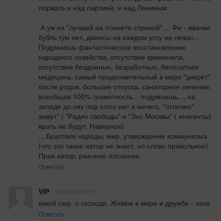
поржать и над партией, и над Лениным.

 А уж на "лучшей на планете страной" ... Фи - жвачки 
бубль гум нет, джинсы на каждом углу не лежат...  
Подумаешь фантастическое восстановление 
народного хозяйства, отсутствие криминала, 
отсутствие бездомных, безработных, бесплатная 
медицина, самый продолжительный в мире "дикрет" 
после родов, большие отпуска, санаторное лечение, 
всеобщая 100% грамотность... подумаешь..., на 
западе до сих пор этого нет и ничего, "отлично" 
живут" ( "Радио свободы" и "Эхо Москвы" ( инагенты) 
врать не будут. Наверное)

....Братские народы, мир, утверждение коммунизма 
(что это такое автор не знает, но слово прикольное). 
Прав автор, ржачное послание.
Ответить
VIP
2022.05.22 09:17
какой сюр, о господи. Живём в мире и дружбе - хаха
Ответить