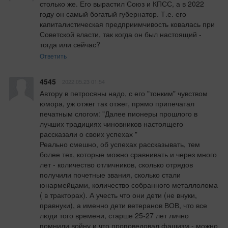
столько же. Его вырастил Союз и КПСС, а в 2022 
году он самый богатый губернатор. Т.е. его 
капиталистическая предприимчивость ковалась при 
Советской власти, так когда он был настоящий - 
тогда или сейчас?
Ответить
4545
2022.05.23 01:54
Автору в петросяны надо, с его "тонким" чувством 
юмора, уж отжег так отжег, прямо припечатал 
печатным слогом: "Далее пионеры прошлого в 
лучших традициях чиновников настоящего 
рассказали о своих успехах "

Реально смешно, об успехах рассказывать, тем 
более тех, которые можно сравнивать и через много 
лет - количество отличников, сколько отрядов 
получили почетные звания, сколько стали 
юнармейцами, количество собранного металлолома 
( в тракторах). А учесть что они дети (не внуки, 
правнуки), а именно дети ветеранов ВОВ, что все 
люди того времени, старше 25-27 лет лично 
помнили войну и что проповедовал фашизм - можно 