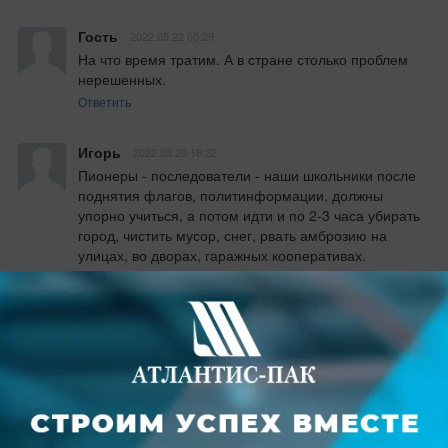
Гость
2022.05.22 05:29
На что время тратим. А в стране столько проблем 
нерешенных.
Ответить
Игорь
2022.05.20 18:22
Пионеры - последователи - наши школьники после 
поднятия флагов, политинформации, должны 
упорно учиться, а потом идти и по 2-3 часа убирать 
город, чистить мусор, снег, рвать амброзию на 
улицах, во дворах, гаражных кооперативах. 
Прочищать сточные канавы. 

Интенсивно работать, бескорыстно, с радостью. 

Круглый год. Надо работать с детства. Это и есть 
помощь родной стране
Ответить
Игорь
2022.05.20 14:19
Приходится только сожалеть, что мы не остались 