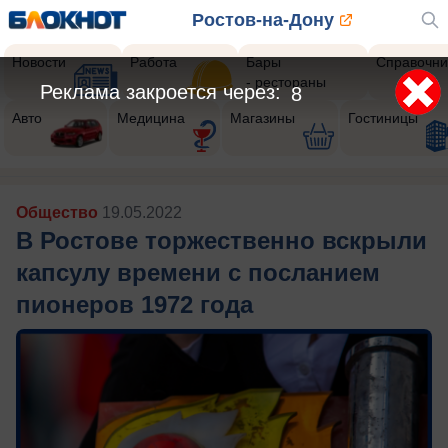
Ростов-на-Дону
Новости
Работа
Бары
Справочни
- рестораны
Реклама закроется через:
6
Авто
Медицина
Магазины
Гостиницы
Общество
19.05.2022
В Ростове торжественно вскрыли
капсулу времени с посланием
пионеров 1972 года