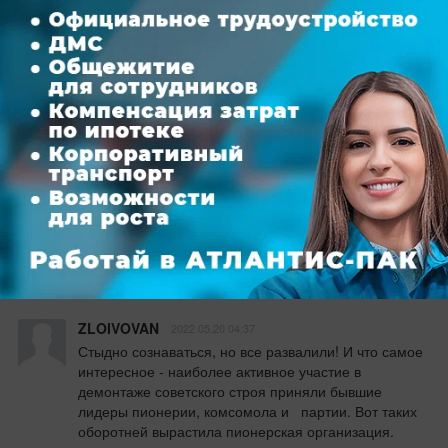
единой семьёй.
Ответить
Патриот
2022.05.20 11:02
Да уж... просрали и развалили всё, что долгие 
десятилетия строила вся наша Великая Страна... 
Стыдно... А написать-то нынешней молодёжи 
потомкам НЕЧЕГО(
Ответить
1
гость
2022.05.20 07:30
Такую страну просрали!
Ответить
ZLOIVOVAN
2022.05.20 04:37
Стыдно сознаваться, но все развалили! И что самое 
интересное - наиболее активное участие в 
демонтаже советского строя приняли бывшие 
лидеры пионерии, комсомола и   партии. Вот таких 
оборотней вырастила пионерская организация.