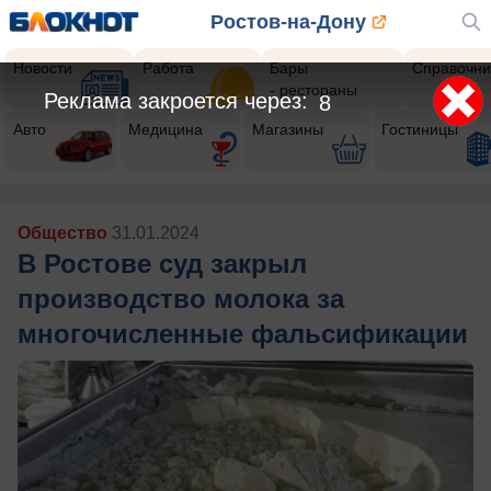
Ростов-на-Дону
Новости
Работа
Бары
Справочни
- рестораны
Реклама закроется через:
5
Авто
Медицина
Магазины
Гостиницы
Общество
31.01.2024
В Ростове суд закрыл
производство молока за
многочисленные фальсификации