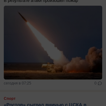
В результате атаки произошел пожар
сегодня в 07:25
0
Спорт
«Ростов» сыграл вничью с ЦСКА в