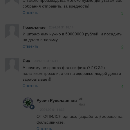
С такого производства молоко нужно депутатам зак 
собрания отправить, за вредность!
Ответить
3
Пожелание
2024.01.31 18:14
И штраф ему нужно в 50000000 рублей, и посадить 
на долго в тюрьму
Ответить
2
Яна
2024.01.31 16:41
А почему не срок за фальсификат?? С 22 г 
пальчиком грозили, а он на здоровье людей деньги 
зарабатывает!!!
Ответить
4
Русич Русславянов
Яна
2024.02.01 14:35
ОТКУПИЛСЯ однако, (заработал) хорошо на 
фальсивикате.
Ответить