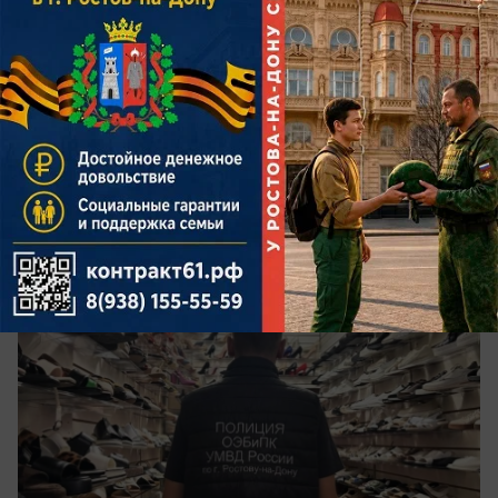
вчера в 21:30
0
Общество
На ростовском рынке «Темерник»
прошли спецрейды
Там искали незаконных мигрантов и подделки
брендов