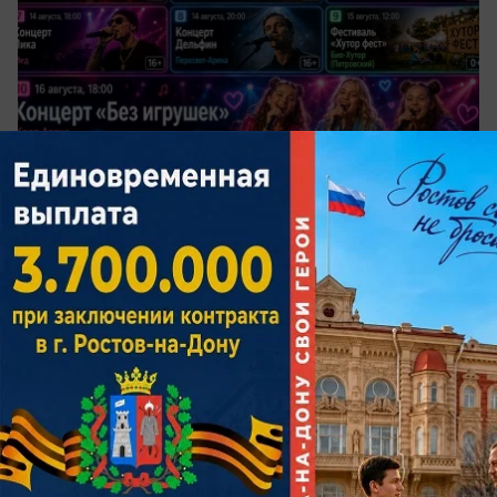
вчера в 15:00
0
Общество
Более 120 человек пропали за месяц в
Ростовской области – 14 до сих пор не
найдены
В «ЛизаАлерт» подвели итоги поисков за июль
2026 года