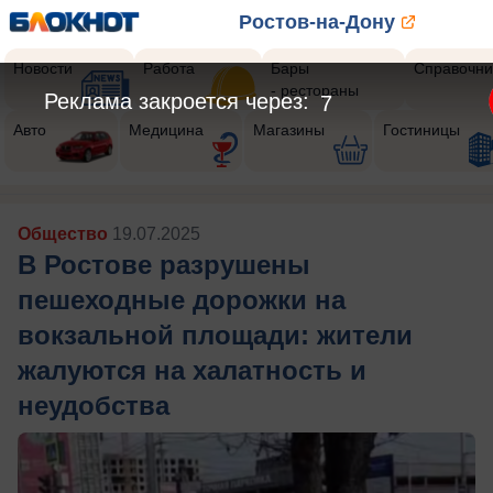
Ростов-на-Дону
Новости
Работа
Бары
Справочни
- рестораны
Реклама закроется через:
5
Авто
Медицина
Магазины
Гостиницы
Общество
19.07.2025
В Ростове разрушены
пешеходные дорожки на
вокзальной площади: жители
жалуются на халатность и
неудобства