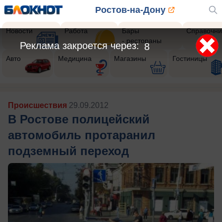
Ростов-на-Дону
Новости
Работа
Бары
Справочни
- рестораны
Реклама закроется через:
5
Авто
Медицина
Магазины
Гостиницы
Происшествия
29.09.2012
В Ростове полицейский
автомобиль протаранил
подземный переход