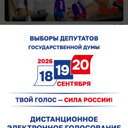
вчера в 19:00
0
Общество
Семьям погибших в Архипо-Осиповке
детей из Ростовской области выплатят
около 2 миллионов рублей
Дополнительную помощь получат также
раненые земляки, которые проходят лечение в
Краснодаре