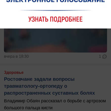
вчера в 18:30
1
Здоровье
Ростовчане задали вопросы
травматологу-ортопеду о
распространенных суставных болях
Владимир Обаян рассказал о борьбе с артрозом
большого пальца кисти