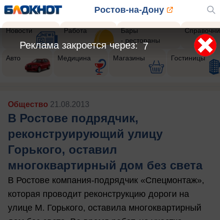
Ростов-на-Дону
Новости
Работа
Бары
Справочни
- рестораны
Реклама закроется через:
5
Авто
Медицина
Магазины
Гостиницы
Общество
21.08.2013
В Ростове подрядчик,
реконструирующий улицу
Горького, оставил
многоквартирный дом без света
В Ростове компания-подрядчик «Спецмонтаж»,
которая проводит реконструкцию дороги на
улице М. Горького, оставила многоквартирный