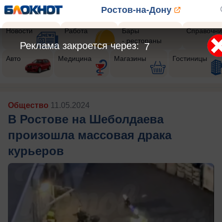
Ростов-на-Дону
Новости
Работа
Бары
Справочни
- рестораны
Реклама закроется через:
5
Авто
Медицина
Магазины
Гостиницы
Общество
11.05.2024
В Ростове на Шеболдаева
произошла массовая драка
курьеров