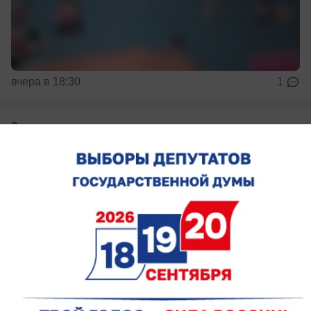
вчера в 18:30
1
Здоровье
Ростовчане задали вопросы
травматологу-ортопеду о
распространенных суставных болях
Владимир Обаян рассказал о борьбе с артрозом
большого пальца кисти