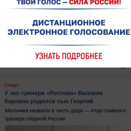
вчера в 18:00
0
Спорт
У экс-тренера «Ростова» Валерия
Карпина родился сын Георгий
Мальчика назвали в честь деда — отца главного
тренера сборной России