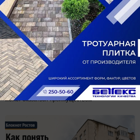
сегодня в 09:20
0
Общество
Трещины, долги и суды: как понять до
покупки квартиры, что дом будет
проблемным
Какие реестры стоит проверить ростовчанам,
почему новый ремонт в подъезде ничего не
гарантирует и когда предстоящий капремонт
может оказаться преимуществом