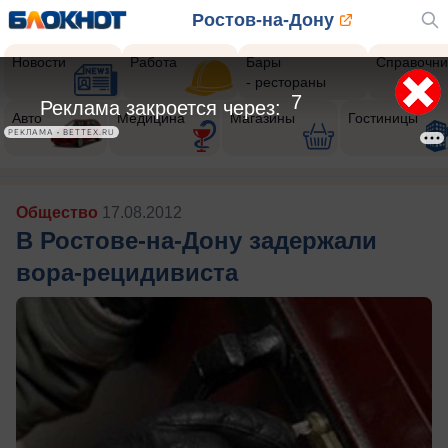
Ростов-на-Дону
Новости
Работа
Бары
Справочни
- рестораны
4
Реклама закроется через:
Авто
Медицина
Магазины
Гостиницы
РЕКЛАМА • BETTEX.RU
Общество
17.08.2012
В Ростове-на-Дону задержали
вора-рецидивиста