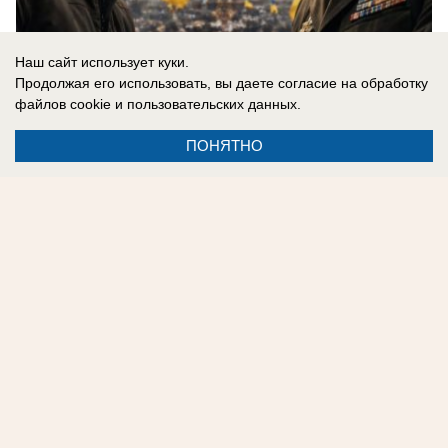
Наш сайт использует куки.
Продолжая его использовать, вы даете согласие на обработку
06.08.2026
0
файлов cookie
и пользовательских данных.
ПОНЯТНО
В России
«Нам мешали жить проблемы»: друг
Усольцевых получил загадочное
сообщение от пропавшей семьи
Новая тайна Усольцевых: послание пришло
спустя 10 месяцев после исчезновения.