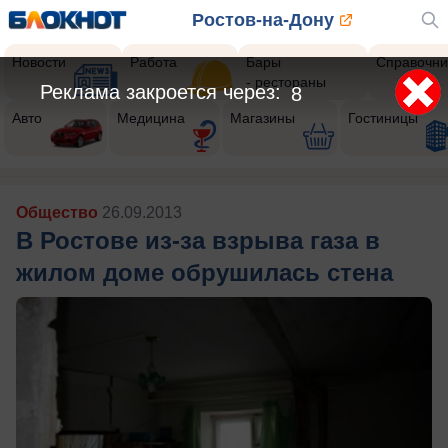
Ростов-на-Дону
Новости
Работа
Бары
Справочни
- рестораны
Реклама закроется через:
5
Авто
Медицина
Магазины
Гостиницы
Общество
26.09.2013
В Ростове из-за взрыва газа в
жилом доме обрушилась стена