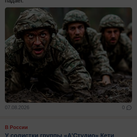
падает.
07.08.2026
0
В России
У солистки группы «А'Студио» Кети