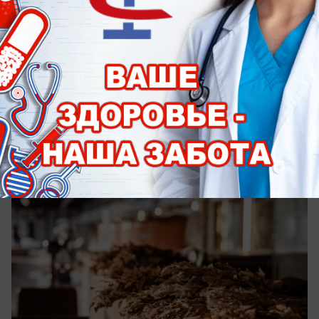
сегодня в 15:35
0
Общество
Вечера созданы для бани: в City Creek
действует новая выгодная акция
В августе после 18:00 вход со скидкой 50%