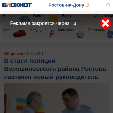
Ростов-на-Дону
Новости
Работа
Бары
Справочни
- рестораны
Реклама закроется через:
1
Авто
Медицина
Магазины
Гостиницы
Общество
31.05.2014
В отдел полиции
Ворошиловского района Ростова
назначен новый руководитель