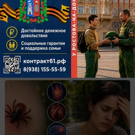
сегодня в 12:35
2
Общество
«Убивает суставы, сердце и мозг»:
скрытые симптомы укуса клеща,
которые могут привести к инвалидности
Инфекции, переносимые паразитами,
маскируются под обычную простуду или
переутомление