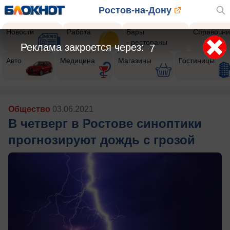
Ростов-на-Дону
Новости
Работа
Бары
Справочни
- рестораны
Реклама закроется через:
5
Авто
Медицина
Магазины
Гостиницы
Общество
03.06.2021
В четверг в Ростове синоптики
прогнозируют дождь с грозой