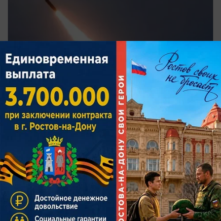
сегодня в 09:35
0
Общество
Сгубила жадность? Что грозит
виновнику пожара на АЗС в Ростове
Эксперт ответил, может ли ответственность