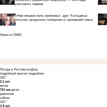
уничтожить первым
«Нам мешали жить проблемы»: друг Усольцевых
получил загадочное сообщение от пропавшей семьи
Новости СМИ2
Погода в Ростове-на-Дону
подробный прогноз
подробнее
24C°
2.2 м/с
ветер
763 мм рт.ст.
давление
сейчас
32C°
3.9 м/с