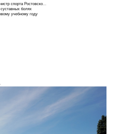
истр спорта Ростовско...
 суставных болях
овому учебному году
е