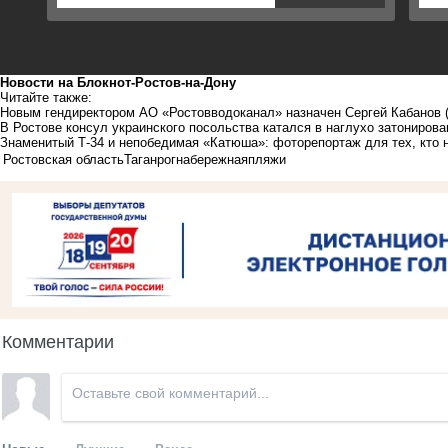
Новости на Блoкнoт-Ростов-на-Дону
Читайте также:
Новым гендиректором АО «Ростовводоканал» назначен Сергей Кабанов
В Ростове консул украинского посольства катался в наглухо затониров
Знаменитый Т-34 и непобедимая «Катюша»: фоторепортаж для тех, кто 
Ростовская область
Таганрог
набережная
пляжи
Комментарии