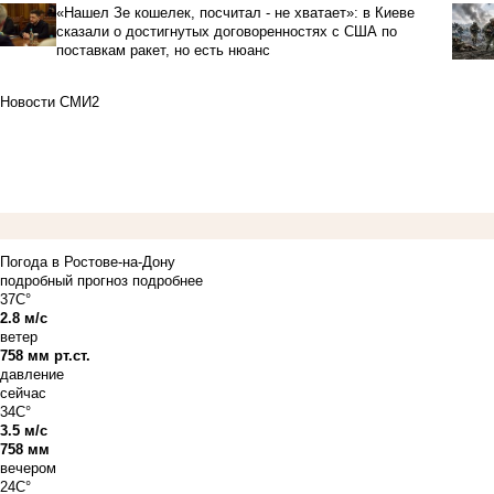
«Нашел Зе кошелек, посчитал - не хватает»: в Киеве
сказали о достигнутых договоренностях с США по
поставкам ракет, но есть нюанс
Новости СМИ2
Погода в Ростове-на-Дону
подробный прогноз
подробнее
37C°
2.8 м/с
ветер
758 мм рт.ст.
давление
сейчас
34C°
3.5 м/с
758 мм
вечером
24C°