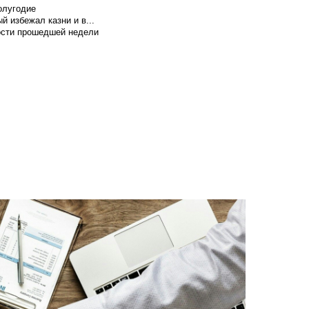
олугодие
й избежал казни и в...
вости прошедшей недели