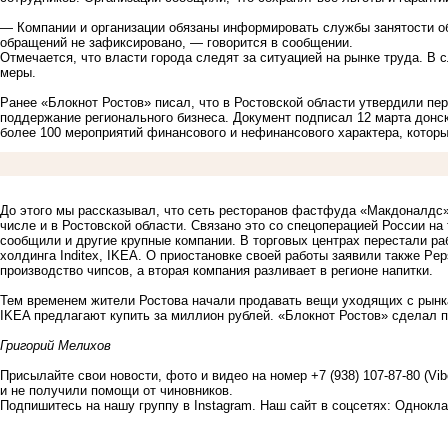
— Компании и организации обязаны информировать службы занятости об
обращений не зафиксировано, — говорится в сообщении.
Отмечается, что власти города следят за ситуацией на рынке труда. В
меры.
Ранее «Блокнот Ростов» писал, что в Ростовской области
утвердили пер
поддержание регионального бизнеса. Документ подписал 12 марта донс
более 100 мероприятий финансового и нефинансового характера, котор
До этого мы рассказывал, что сеть ресторанов фастфуда «Макдоналдс
числе и в Ростовской области. Связано это со спецоперацией России на
сообщили и другие крупные компании. В торговых центрах перестали ра
холдинга Inditex, IKEA. О приостановке своей работы заявили также Pep
производство чипсов, а вторая компания разливает в регионе напитки.
Тем временем жители Ростова начали продавать вещи уходящих с рынка
IKEA предлагают купить за миллион рублей. «Блокнот Ростов»
сделал п
Григорий Мелихов
Присылайте свои новости, фото и видео на номер +7 (938) 107-87-80 (Vi
и не получили помощи от чиновников.
Подпишитесь на нашу группу в
Instagram
. Наш сайт в соцсетях:
Однокла