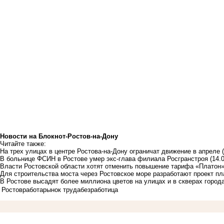
Новости на Блoкнoт-Ростов-на-Дону
Читайте также:
На трех улицах в центре Ростова-на-Дону ограничат движение в апреле
В больнице ФСИН в Ростове умер экс-глава филиала Росгранстроя
(14.
Власти Ростовской области хотят отменить повышение тарифа «Платон
Для строительства моста через Ростовское море разработают проект пл
В Ростове высадят более миллиона цветов на улицах и в скверах города
Ростов
работа
рынок труда
безработица