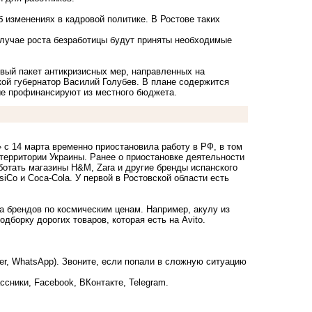
 изменениях в кадровой политике. В Ростове таких
 случае роста безработицы будут приняты необходимые
вый пакет антикризисных мер
, направленных на
кой губернатор Василий Голубев. В плане содержится
ые профинансируют из местного бюджета.
» с 14 марта
временно приостановила работу в РФ
, в том
 территории Украины. Ранее о приостановке деятельности
ботать магазины H&M, Zara и другие бренды испанского
siCo и Coca-Cola. У первой в Ростовской области есть
 брендов по космическим ценам. Например, акулу из
одборку дорогих товаров,
которая есть на Avito.
ber, WhatsApp). Звоните, если попали в сложную ситуацию
ссники
,
Facebook
,
ВКонтакте
,
Telegram
.