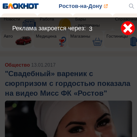
Ростов-на-Дону
Новости
Работа
Бары
Справочни
- рестораны
Реклама закроется через:
1
Авто
Медицина
Магазины
Гостиницы
Общество
13.01.2017
"Свадебный» вареник с
сюрпризом с гордостью показала
на видео Мисс ФК «Ростов"