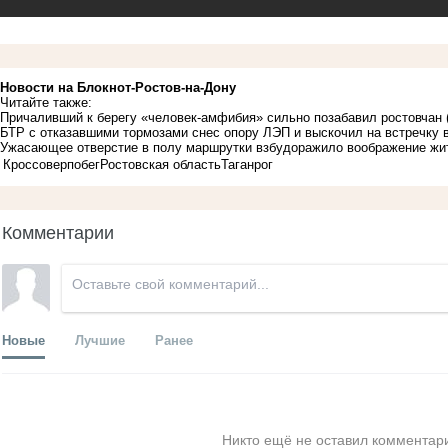
Новости на Блoкнoт-Ростов-на-Дону
Читайте также:
Причаливший к берегу «человек-амфибия» сильно позабавил ростовчан
БТР с отказавшими тормозами снес опору ЛЭП и выскочил на встречку в
Ужасающее отверстие в полу маршрутки взбудоражило воображение жи
Кроссовер
побег
Ростовская область
Таганрог
Комментарии
Новые
Лучшие
Ранее
Никто ещё не оставил комментари