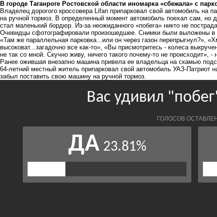
В городе Таганроге Ростовской области иномарка «сбежала» с парко
Владелец дорогого кроссовера Lifan припарковал свой автомобиль на 
на ручной тормоз. В определенный момент автомобиль поехал сам, но д
стал маленький бордюр. Из-за неожиданного «побега» никто не пострада
Очевидцы сфотографировали произошедшее. Снимки были выложены в 
«Там же параллельная парковка...или он через газон перепрыгнул?», «Х
высоковат...загадочно все как-то», «Вы присмотритесь - колеса выкруч
не так со мной. Скучно живу, ничего такого почему-то не происходит», -
Ранее ожившая внезапно
машина привела
ее владельца на скамью подс
64-летний местный житель припарковал свой автомобиль УАЗ-Патриот на
забыл поставить свою машину на ручной тормоз.