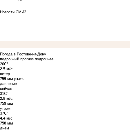
Новости СМИ2
Погода в Ростове-на-Дону
подробный прогноз
подробнее
26C°
2.5 м/с
ветер
759 мм рт.ст.
давление
сейчас
31C°
2.8 м/с
759 мм
утром
37C°
4.4 м/с
758 мм
днём