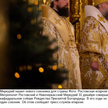
Меркурий нашел нового союзника для страны Фото: Ростовская епархия
Митрополит Ростовский и Новочеркасский Меркурий 31 декабря соверши
кафедральном соборе Рождества Пресвятой Богородицы. В его ходе он 
один союзник. Об этом сообщает пресс-служба епархии.