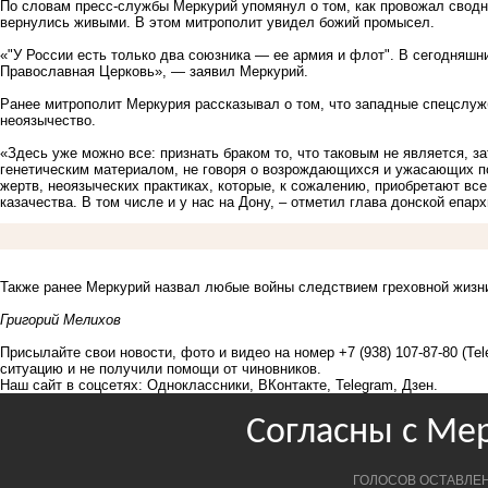
По словам пресс-службы Меркурий упомянул о том, как провожал сводны
вернулись живыми. В этом митрополит увидел божий промысел.
«"У России есть только два союзника — ее армия и флот". В сегодняшн
Православная Церковь», — заявил Меркурий.
Ранее митрополит Меркурия
рассказывал
о том, что западные спецслуж
неоязычество.
«Здесь уже можно все: признать браком то, что таковым не является, з
генетическим материалом, не говоря о возрождающихся и ужасающих по
жертв, неоязыческих практиках, которые, к сожалению, приобретают вс
казачества. В том числе и у нас на Дону, – отметил глава донской епар
Также ранее Меркурий
назвал
любые войны следствием греховной жизн
Григорий Мелихов
Присылайте свои новости, фото и видео на номер +7 (938) 107-87-80 (Te
ситуацию и не получили помощи от чиновников.
Наш сайт в соцсетях:
Одноклассники
,
ВКонтакте
,
Telegram
,
Дзен
.