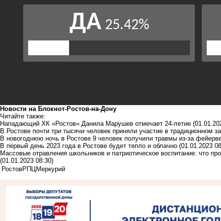
Новости на Блoкнoт-Ростов-на-Дону
Читайте также:
Нападающий ХК «Ростов» Данила Марушев отмечает 24-летие
(01.01.20
В Ростове почти три тысячи человек приняли участие в традиционном за
В новогоднюю ночь в Ростове 9 человек получили травмы из-за фейерв
В первый день 2023 года в Ростове будет тепло и облачно
(01.01.2023 08
Массовые отравления школьников и патриотическое воспитание: что про
(01.01.2023 08:30)
Ростов
РПЦ
Меркурий