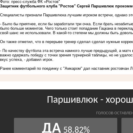
Фото: пресс-служба ФК «Ростов"
Защитник футбольного клуба "Ростов" Сергей Паршивлюк прокомме
Специалисты признали Паршивлюка лучшим игроком встречи, однако эт
- Было бы приятнее, если бы заработали три очка. Если брать незабитые 
было больше моментов. Чего только стоит попадание Гацкана в переклад
свой шанс не использовали. В какой-то степени мы должны быть довол
Он также отметил, что в перерыве тренер сделал сделал нужные коррект
- По качеству футбола эта встреча намного лучше предыдущей, а матч 
важно одержать победу с точки зрения турнирной таблицы, но не удало
вкус успеха, - добавил игрок.
Ранее комментарий по поединку с "Амкаром" дал наставник ростовчан 