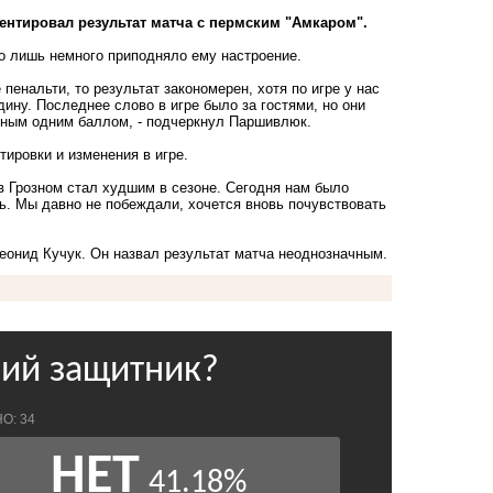
нтировал результат матча с пермским "Амкаром".
о лишь немного приподняло ему настроение.
пенальти, то результат закономерен, хотя по игре у нас
ину. Последнее слово в игре было за гостями, но они
ьным одним баллом, - подчеркнул Паршивлюк.
ировки и изменения в игре.
в Грозном стал худшим в сезоне. Сегодня нам было
сь. Мы давно не побеждали, хочется вновь почувствовать
Леонид Кучук.
Он назвал
результат матча неоднозначным.