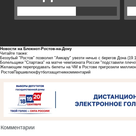
Новости на Блoкнoт-Ростов-на-Дону
Читайте также:
Беззубый "Ростов" позволил "Амкару" увезти ничью с берегов Дона
(19.
Болельщики "Спартака" на матче чемпионата России "подставили плеч
Желающим перепродавать билеты на ЧМ в Ростове пригрозили милли
Ростов
Паршивлюк
футбол
защитник
комментарий
Комментарии