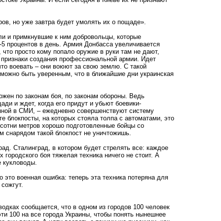
ров, но уже завтра будет умолять их о пощаде».
ли и примкнувшие к ним добровольцы, которые
-5 процентов в день. Армия Донбасса увеличивается
 что просто кому попало оружие в руки там не дают,
е признаки создания профессиональной армии. Идет
что воевать – они воюют за свою землю. С такой
 можно быть уверенным, что в ближайшие дни украинская
жен по законам боя, по законам обороны. Ведь
ади и ждет, когда его придут и убьют боевики-
упной в СМИ, – ежедневно совершенствуют систему
те блокпосты, на которых стояла толпа с автоматами, это
 сотни метров хорошо подготовленные бойцы со
м снарядом такой блокпост не уничтожишь.
рад. Сталинград, в котором будет стрелять все: каждое
 городского боя тяжелая техника ничего не стоит. А
е кукловоды.
но это военная ошибка: теперь эта техника потеряна для
 сожгут.
сводках сообщается, что в одном из городов 100 человек
ти 100 на все города Украины, чтобы понять нынешнее