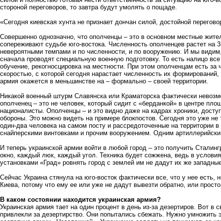
стороной переговоров, то завтра будут умолять о пощаде.
«Сегодня киевская хунта не признает дончан силой, достойной перегово
Совершенно однозначно, что ополченцы – это в основном местные жите
сопереживают судьбе юго-востока. Численность ополченцев растет на 3
невероятными темпами и по численности, и по вооружению. И мы видим,
сначала проводят специальную военную подготовку. То есть налицо вс
обучение, рекогносцировка на местности. При этом ополченцам есть за 
скоростью, с которой сегодня нарастает численность их формирований,
армия окажется в меньшинстве на – формально – своей территории.
Никакой военный штурм Славянска или Краматорска фактически невозмо
ополченец – это не человек, который сидит с «берданкой» в центре площ
националисты. Ополченцы – и это видно даже на кадрах хроники, дост
обороны. Это можно видеть на примере блокпостов. Сегодня это уже не 
один-два человека на самом посту и рассредоточенные на территории в
снайперскими винтовками и прочим вооружением. Одним артиллерийски
И теперь украинской армии войти в любой город – это получить Сталинг
окно, каждый люк, каждый угол. Техника будет сожжена, ведь в условиях
установками «Град» ровнять город с землей им не дадут их же западны
Сейчас Украина стянула на юго-восток фактически все, что у нее есть, 
Киева, потому что ему ее или уже не дадут вывезти обратно, или просто
В каком состоянии находится украинская армия?
Украинская армия тает на один процент в день из-за дезертиров. Вот в 
привлекли за дезертирство. Они попытались сбежать. Нужно умножить э