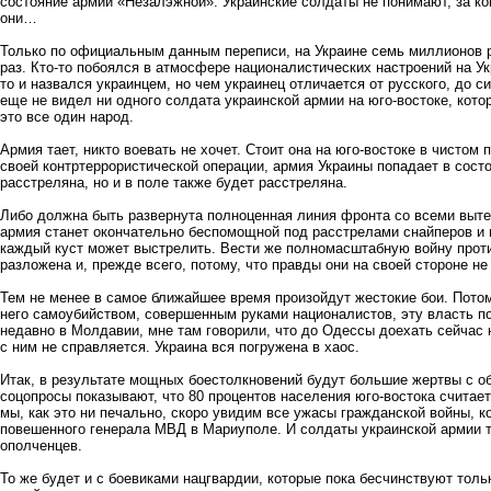
состояние армии «Незалэжной». Украинские солдаты не понимают, за ког
они…
Только по официальным данным переписи, на Украине семь миллионов р
раз. Кто-то побоялся в атмосфере националистических настроений на У
то и назвался украинцем, но чем украинец отличается от русского, до си
еще не видел ни одного солдата украинской армии на юго-востоке, котор
это все один народ.
Армия тает, никто воевать не хочет. Стоит она на юго-востоке в чистом
своей контртеррористической операции, армия Украины попадает в состо
расстреляна, но и в поле также будет расстреляна.
Либо должна быть развернута полноценная линия фронта со всеми выт
армия станет окончательно беспомощной под расстрелами снайперов и г
каждый куст может выстрелить. Вести же полномасштабную войну прот
разложена и, прежде всего, потому, что правды они на своей стороне не
Тем не менее в самое ближайшее время произойдут жестокие бои. Потому 
него самоубийством, совершенным руками националистов, эту власть по
недавно в Молдавии, мне там говорили, что до Одессы доехать сейчас н
с ним не справляется. Украина вся погружена в хаос.
Итак, в результате мощных боестолкновений будут большие жертвы с обе
соцопросы показывают, что 80 процентов населения юго-востока считает
мы, как это ни печально, скоро увидим все ужасы гражданской войны, к
повешенного генерала МВД в Мариуполе. И солдаты украинской армии т
ополченцев.
То же будет и с боевиками нацгвардии, которые пока бесчинствуют тол