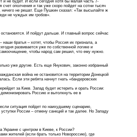
нет и не будет. И если сегодня хотя бы малая часть 7-
 счет ополчения и так уже скоро пойдет на сотни тысяч
ч, ничего не решат. Еще Пушкин сказал: «Так высылайте ж
реди не чуждых им гробов».
е остановятся. И пойдут дальше. И главный вопрос сейчас
 наши братья – хотят, чтобы Россия их признала, а
сегодня развивается уже по собственной логике и
 самоочищение, чтобы народ сам решил, что ему нужно.
олько уже другие. Есть еще Янукович, законно избранный
ражданская война не остановится на территории Донецкой
алась. Если эти ребята начнут гнать «бандеровских
ерейдет за Киев. Запад будет истерить и орать России:
ы демонизировать Россию и вытолкнуть ее в
 если ситуация пойдет по наихудшему сценарию,
 уступки России – отмену санкций и так далее. Но Западу
а Украине с центром в Киеве, к России?
ами жителей (если брать только Новороссию), где