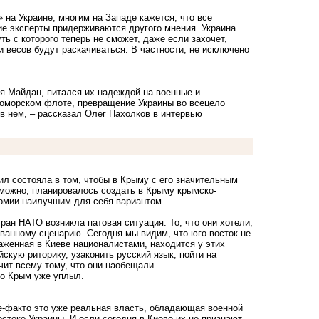
на Украине, многим на Западе кажется, что все
ие эксперты придерживаются другого мнения. Украина
ь с которого теперь не сможет, даже если захочет,
 весов будут раскачиваться. В частности, не исключено
ая Майдан, питался их надеждой на военные и
рноморском флоте, превращение Украины во всецело
в нем, – рассказал Олег Пахолков в интервью
ил состояла в том, чтобы в Крыму с его значительным
зможно, планировалось создать в Крыму крымско-
номии наилучшим для себя вариантом.
ран НАТО возникла патовая ситуация. То, что они хотели,
ованному сценарию. Сегодня мы видим, что юго-восток не
аженная в Киеве националистами, находится у этих
скую риторику, узаконить русский язык, пойти на
чит всему тому, что они наобещали.
то Крым уже уплыл.
де-факто это уже реальная власть, обладающая военной
остоке Украины. И если сегодня в Киеве их не признают