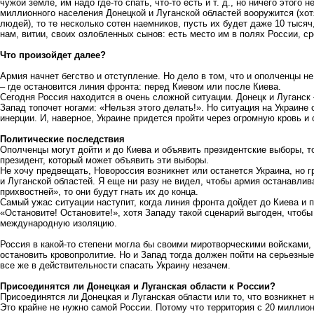
чужой земле, им надо где-то спать, что-то есть и т. д., но ничего этого 
миллионного населения Донецкой и Луганской областей вооружится (хотя
людей), то те несколько сотен наемников, пусть их будет даже 10 тыся
нам, витии, своих озлобленных сынов: есть место им в полях России, с
Что произойдет далее?
Армия начнет бегство и отступление. Но дело в том, что и ополченцы н
– где остановится линия фронта: перед Киевом или после Киева.
Сегодня Россия находится в очень сложной ситуации. Донецк и Луганск –
Запад топочет ногами: «Нельзя этого делать!». Но ситуация на Украине 
инерции. И, наверное, Украине придется пройти через огромную кровь и
Политические последствия
Ополченцы могут дойти и до Киева и объявить президентские выборы, т
президент, который может объявить эти выборы.
Не хочу предвещать, Новороссия возникнет или останется Украина, но г
и Луганской областей. Я еще ни разу не видел, чтобы армия останавлив
прихвостней», то они будут гнать их до конца.
Самый ужас ситуации наступит, когда линия фронта дойдет до Киева и п
«Остановите! Остановите!», хотя Западу такой сценарий выгоден, чтоб
международную изоляцию.
Россия в какой-то степени могла бы своими миротворческими войсками,
остановить кровопролитие. Но и Запад тогда должен пойти на серьезные
все же в действительности спасать Украину незачем.
Присоединятся ли Донецкая и Луганская области к России?
Присоединятся ли Донецкая и Луганская области или то, что возникнет н
Это крайне не нужно самой России. Потому что территория с 20 миллион