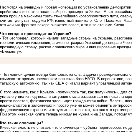
Несмотря на очевидный провал «операции по установлению демократии» 
проблемы закончатся после выборов президента 25 мая. А вот российск
пока прошла максимум треть тяжелейшего кровопролитного пути, свернут
считает депутат Госдумы РФ, известный политолог Олег Пахолков. Чаши
что «линия фронта» вскоре окажется возле, а то и за стенами Киева.
Что сегодня происходит на Украине?
- Тот беспредел, который начали западные страны на Украине, разогрев
геополитические изменения, а именно: разрыв Украиной договора о Че
прозападную страну, раскол славянского мира и инициирование вражды 
«Блокноту».
- Но главной целью всегда был Севастополь. Задача проамериканских с
крымско-татарским населением возникла база НАТО. В перспективе, во
татарскую автономию, так как США считали вариант управляемой авто
С того момента, как с Крымом «получилось так, как получилось», для ст
уплыло у них из-под носа, и ситуация стала развиваться по незапланир
просто восстал, фактически здесь идет гражданская война. Власть, пос
националистов в заложниках и просто уже не может отменить антироссий
федерализацию страны или отпустить юго-восток, так как это противоре
При этом киевская хунта теперь никому не нужна и на Западе, потому ч
Кто такие ополченцы?
Киевская власть не считает, что ополченцы – субъект переговоров, но 
силой и полностью готовая нести ответственность за ситуацию на юго-в