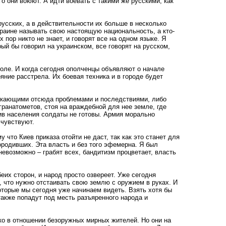
о они воюют. А идти воевать с такими же русскими, как
усских, а в действительности их больше в несколько
краине называть свою настоящую национальность, а кто-
х пор никто не знает, и говорят все на одном языке. Я
ый бы говорил на украинском, все говорят на русском,
 поле. И когда сегодня ополченцы объявляют о начале
яние расстрела. Их боевая техника и в городе будет
екающими отсюда проблемами и последствиями, либо
ранатометов, стоя на враждебной для нее земле, где
ив населения солдаты не готовы. Армия морально
 чувствуют.
что Киев приказа отойти не даст, так как это станет для
родивших. Эта власть и без того эфемерна. Я был
евозможно – грабят всех, бандитизм процветает, власть
их сторон, и народ просто озвереет. Уже сегодня
, что нужно отстаивать свою землю с оружием в руках. И
оторые мы сегодня уже начинаем видеть. Взять хотя бы
акже попадут под месть разъяренного народа и
ько в отношении безоружных мирных жителей. Но они на