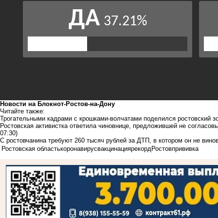
Новости на Блoкнoт-Ростов-на-Дону
Читайте также:
Трогательными кадрами с крошками-волчатами поделился ростовский з
Ростовская активистка ответила чиновнице, предложившей не согласов
07:30)
С ростовчанина требуют 260 тысяч рублей за ДТП, в котором он не вино
Ростовская область
коронавирус
вакцинация
рекорд
Ростов
прививка