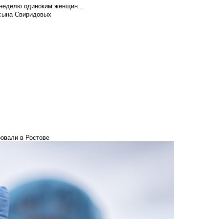
 неделю одиноким женщин...
 сына Свиридовых
ровали в Ростове