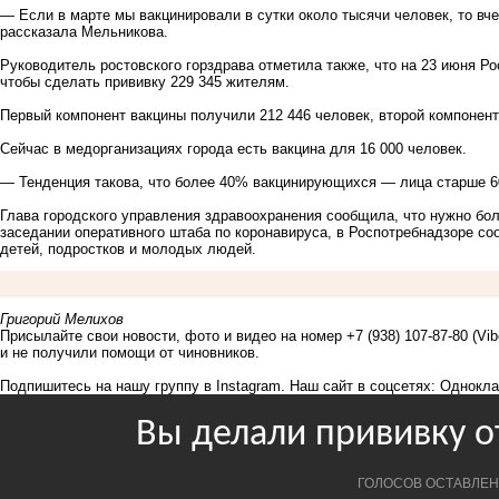
— Если в марте мы вакцинировали в сутки около тысячи человек, то вч
рассказала Мельникова.
Руководитель ростовского горздрава отметила также, что на 23 июня Р
чтобы сделать прививку 229 345 жителям.
Первый компонент вакцины получили 212 446 человек, второй компонент,
Сейчас в медорганизациях города есть вакцина для 16 000 человек.
— Тенденция такова, что более 40% вакцинирующихся — лица старше 6
Глава городского управления здравоохранения сообщила, что нужно бо
заседании оперативного штаба по коронавируса, в Роспотребнадзоре со
детей, подростков и молодых людей.
Григорий Мелихов
Присылайте свои новости, фото и видео на номер +7 (938) 107-87-80 (Vi
и не получили помощи от чиновников.
Подпишитесь на нашу группу в
Instagram
. Наш сайт в соцсетях:
Однокла