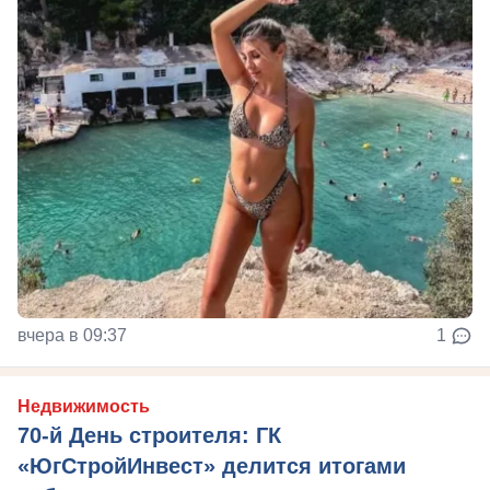
вчера в 09:37
1
Недвижимость
70-й День строителя: ГК
«ЮгСтройИнвест» делится итогами