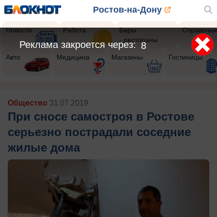
Ростов-на-Дону
Новости
Работа
Бары
Справочни
- рестораны
Реклама закроется через:
6
Авто
Медицина
Магазины
Гостиницы
Общество
31.07.2019
При сносе самостроя в Ростове
серьезно пострадали соседние
жилые дома