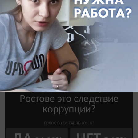
Присылайте свои новости, фото и видео на
номер +7 (938) 107-87-80 (Viber, WhatsApp).
Звоните, если попали в сложную ситуацию и не
получили помощи от чиновников.
Подпишитесь на нашу группу в
Instagram
. Наш
сайт в
соцсетях:
Одноклассники
,
Facebook
,
ВКонтакте
,
Telegram
.