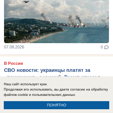
07.08.2026
0
В России
СВО новости: украинцы платят за
«похищения» с учений, Трамп отказал
Украине в ракетах Patriot, боевики ВСУ
Наш сайт использует куки.
Продолжая его использовать, вы даете согласие на обработку
тонут при форсировании Северского
файлов cookie
и пользовательских данных.
Донца
ПОНЯТНО
Главные новости СВО на утро 7 августа 2026