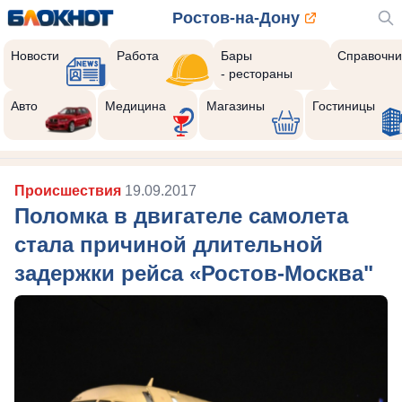
Ростов-на-Дону
Новости
Работа
Бары
Справочни
- рестораны
Авто
Медицина
Магазины
Гостиницы
Происшествия
19.09.2017
Поломка в двигателе самолета
стала причиной длительной
задержки рейса «Ростов-Москва"