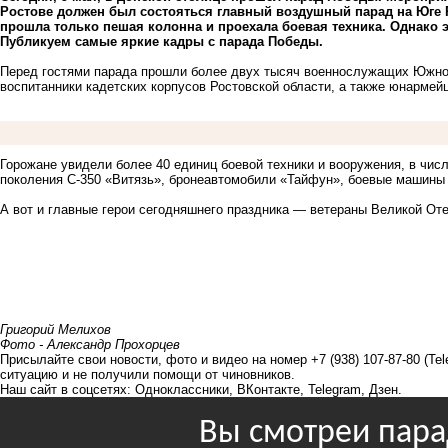
Ростове должен был состояться главный воздушный парад на Юге 
прошла только пешая колонна и проехала боевая техника. Однако 
Публикуем самые яркие кадры с парада Победы.
Перед гостями парада прошли более двух тысяч военнослужащих Южног
воспитанники кадетских корпусов Ростовской области, а также юнармей
Горожане увидели более 40 единиц боевой техники и вооружения, в чис
поколения
С-350
«Витязь», бронеавтомобили «Тайфун», боевые машины
А вот и главные герои сегодняшнего праздника — ветераны Великой От
Григорий Мелихов
Фото - Александр Прохорцев
Присылайте свои новости, фото и видео на номер +7 (938) 107-87-80 (Te
ситуацию и не получили помощи от чиновников.
Наш сайт в соцсетях:
Одноклассники
,
ВКонтакте
,
Telegram
,
Дзен
.