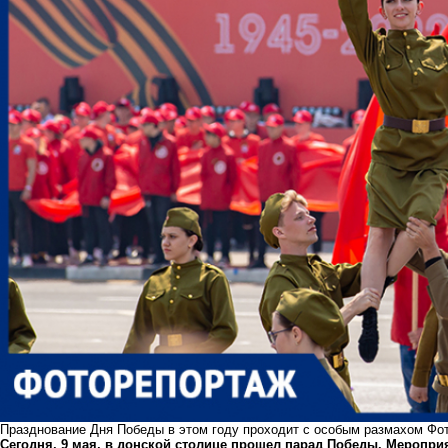
Празднование Дня Победы в этом году проходит с особым размахом Фо
Сегодня, 9 мая, в донской столице прошел парад Победы. Мероприя