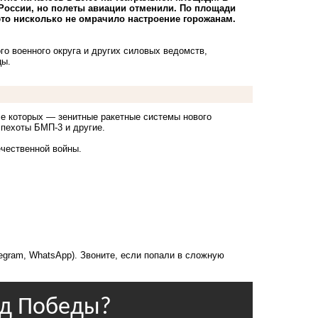
России, но
полеты авиации отменили.
По площади
это нисколько не омрачило настроение горожанам.
о военного округа и других силовых ведомств,
цы.
ле которых — зенитные ракетные системы нового
 пехоты
БМП-3
и другие.
ечественной войны.
legram, WhatsApp). Звоните, если попали в сложную