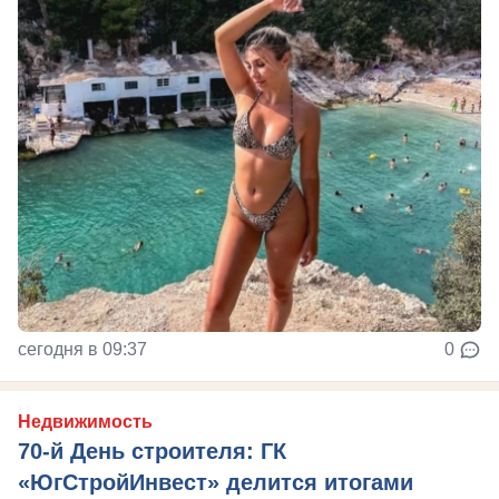
сегодня в 09:37
0
Недвижимость
70-й День строителя: ГК
«ЮгСтройИнвест» делится итогами