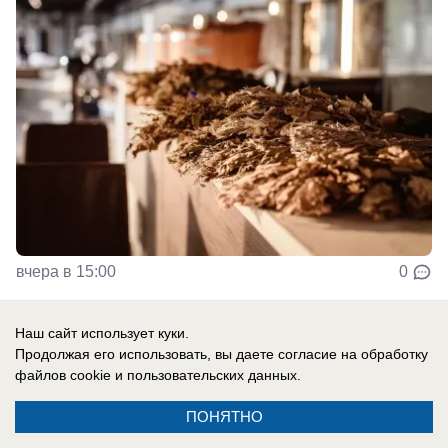
вчера в 15:00
0
Наш сайт использует куки.
Общество
Продолжая его использовать, вы даете согласие на обработку
Воздух у «Платовского» признали одним
файлов cookie
и пользовательских данных.
из самых грязных в Ростовской области
ПОНЯТНО
Формальдегид в атмосфере превысил норму