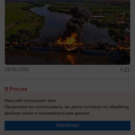
09.08.2026
0
В России
Одесса в огне: ВС РФ уничтожают
Наш сайт использует куки.
украинские корабли и порты
Продолжая его использовать, вы даете согласие на обработку
файлов cookie
и пользовательских данных.
Армия России продолжает наносить системные
удары по портам Одессы.
ПОНЯТНО