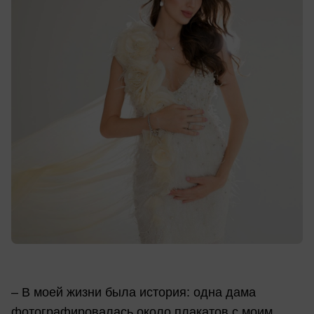
– В моей жизни была история: одна дама
фотографировалась около плакатов с моим