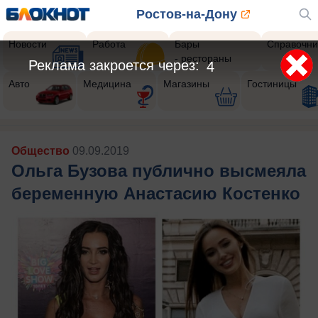
Ростов-на-Дону
Новости
Работа
Бары
Справочни
- рестораны
Реклама закроется через:
2
Авто
Медицина
Магазины
Гостиницы
Общество
09.09.2019
Ольга Бузова публично высмеяла
беременную Анастасию Костенко