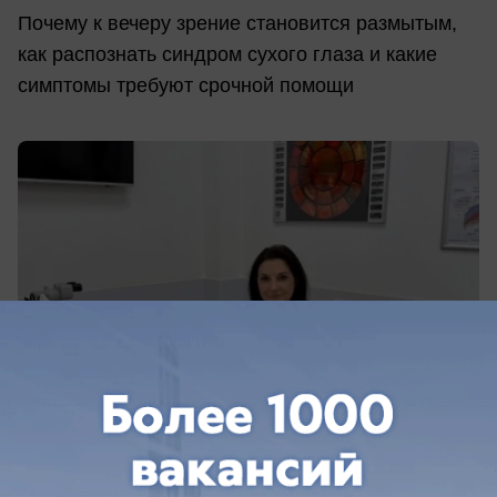
Почему к вечеру зрение становится размытым,
как распознать синдром сухого глаза и какие
симптомы требуют срочной помощи