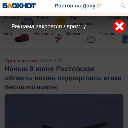
Ростов-на-Дону
Новости
Работа
Бары
Справочни
- рестораны
Реклама закроется через:
5
Авто
Медицина
Магазины
Гостиницы
Происшествия
08.06.2026
Ночью 8 июня Ростовская
область вновь подверглась атаке
беспилотников