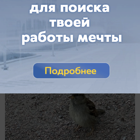
сегодня в 13:00
0
Общество
В Ростовской области почти 30 лет
принимали индийских воробьев за
домовых
В заповеднике живут разные воробушки