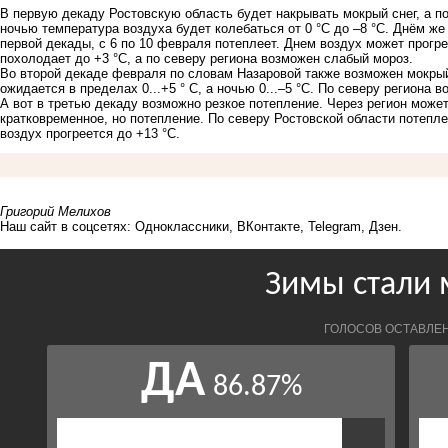
В первую декаду Ростовскую область будет накрывать мокрый снег, а п
ночью температура воздуха будет колебаться от 0 °С до –8 °С. Днём же
первой декады, с 6 по 10 февраля потеплеет. Днем воздух может прогре
похолодает до +3 °С, а по северу региона возможен слабый мороз.
Во второй декаде февраля по словам Назаровой также возможен мокрый
ожидается в пределах 0...+5 ° С, а ночью 0...–5 °С. По северу региона 
А вот в третью декаду возможно резкое потепление. Через регион може
кратковременное, но потепление. По северу Ростовской области потеплее
воздух прогреется до +13 °С.
Григорий Мелихов
Наш сайт в соцсетях:
Одноклассники
,
ВКонтакте
,
Telegram
,
Дзен
.