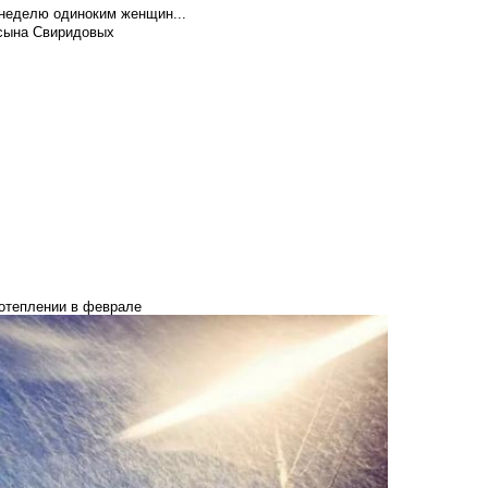
 неделю одиноким женщин...
 сына Свиридовых
потеплении в феврале