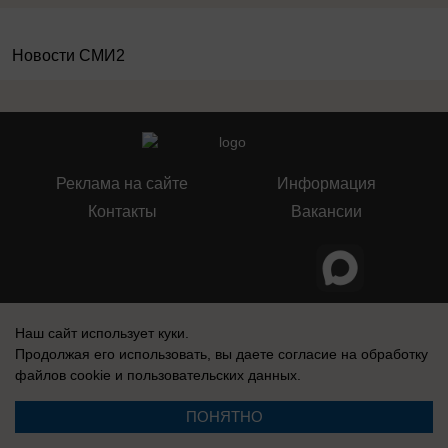
Новости СМИ2
Реклама на сайте
Информация
Контакты
Вакансии
Запись о регистрации СМИ: Эл № ФС77-76112, выдано Федеральной
службой по надзору в сфере связи, информационных технологий и
Наш сайт использует куки.
массовых коммуникаций (Роскомнадзор) 12 июля 2019 г.
Продолжая его использовать, вы даете согласие на обработку
файлов cookie
и пользовательских данных.
ПОНЯТНО