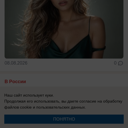
08.08.2026
0
В России
«К чему такие наложившие полные
Наш сайт использует куки.
штаны, вонючие посредники?»: Дмитрий
Продолжая его использовать, вы даете согласие на обработку
Медведев рассказал про «пробный шар»
файлов cookie
и пользовательских данных.
проверки России на прочность
ПОНЯТНО
Ситуация с Грузией показала, какие глупые