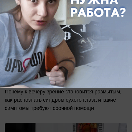
сегодня в 14:00
0
Общество
Телефоны делают нас слепыми?
Офтальмолог рассказала, что
происходит с глазами ростовчан
Почему к вечеру зрение становится размытым,
как распознать синдром сухого глаза и какие
симптомы требуют срочной помощи