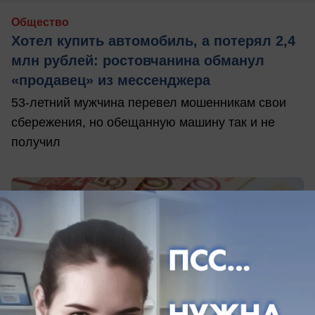
Общество
Хотел купить автомобиль, а потерял 2,4
млн рублей: ростовчанина обманул
«продавец» из мессенджера
53-летний мужчина перевел мошенникам свои
сбережения, но обещанную машину так и не
получил