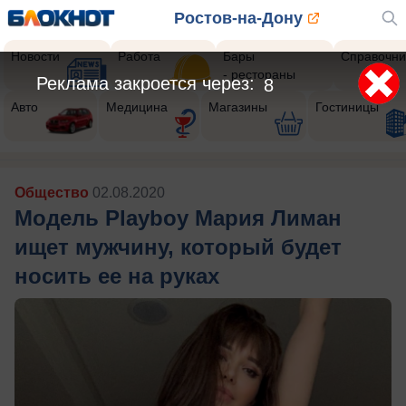
Ростов-на-Дону
Новости
Работа
Бары
Справочни
- рестораны
Реклама закроется через:
5
Авто
Медицина
Магазины
Гостиницы
Общество
02.08.2020
Модель Playboy Мария Лиман
ищет мужчину, который будет
носить ее на руках