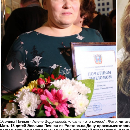
Эвелина Печная - Алене Водонаевой: «Жизнь - это колесо". Фото: читат
Мать 13 детей Эвелина Печная из Ростова-на-Дону прокомментиров