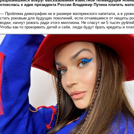
разразившийся вокруг высказывания известной телеведущей Алены
отнеслась к идее президента России Владимир Путина платить мате
— Проблема демографии не в размере материнского капитала, а в уров
стать роковым для будущих поколений, если отчаявшиеся от нищеты рос
водки, начнут рожать ради этого миллиона. Не спасут ни 5 тысяч рублей
Чтобы как-то прокормить детей и себя, люди будут брать кредиты и плат