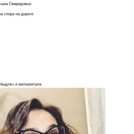
 сына Свиридовых
а спора на дороге
«быдле» и маткапитале