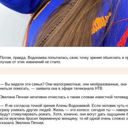
Потом, правда, Водонаева попыталась свою точку зрения объяснить и п
лучше от этих извинений не стало.
— Вы видели эти семьи? Они малограмотные, они необразованные, они пь
нельзя помогать, — заявила она в эфире телеканала НТВ.
Эвелина Печная негативно отнеслась к таким словам известной телеве
— Я не согласна точкой зрения Алены Водонаевой. Если человек чуть-чу
сразу унижать других людей. Жизнь — это колесо: сегодня ты — наверху,
будут стимулировать рожать. Хотя, конечно, они могут дать ощущение 
если мужчина бросил беременную женщину, то ей одной очень сложно з
сказала Эвелина Печная.