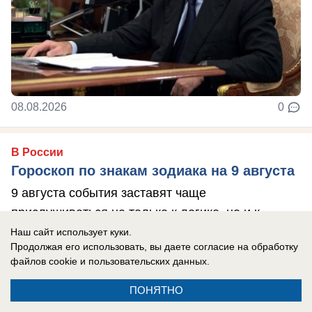
08.08.2026
0
В России
Гороскоп по знакам зодиака на 9 августа
9 августа события заставят чаще
прислушиваться не только к логике, но и к
собственным ощущениям. Убывающая Луна
Наш сайт использует куки.
Продолжая его использовать, вы даете согласие на обработку
располагает к ...
файлов cookie
и пользовательских данных.
ПОНЯТНО