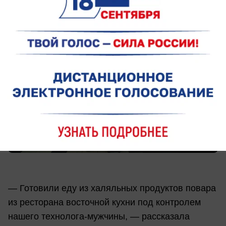
халяльное бортовое питание.
— Готовили еду из халяльных продуктов повара
из ресторана восточной кухни под контролем
нашего технолога-мужчины, — рассказала