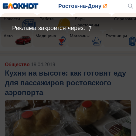
Ростов-на-Дону
Новости
Работа
Бары
Справочни
- рестораны
Реклама закроется через:
5
Авто
Медицина
Магазины
Гостиницы
Общество
19.04.2019
Кухня на высоте: как готовят еду
для пассажиров ростовского
аэропорта