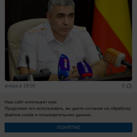
вчера в 19:00
0
Наш сайт использует куки.
Общество
Продолжая его использовать, вы даете согласие на обработку
Семьям погибших в Архипо-Осиповке
файлов cookie
и пользовательских данных.
детей из Ростовской области выплатят
ПОНЯТНО
около 2 миллионов рублей