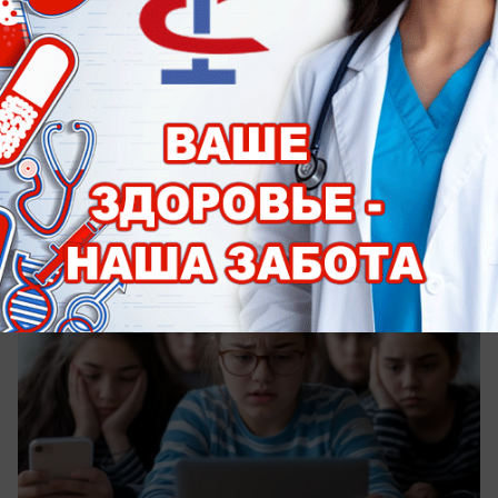
Общество
Родителям дали советы по защите детей
от онлайн‑мошенников в играх и
соцсетях
На летних каникулах злоумышленники
активизируются