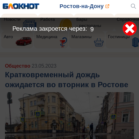
Ростов-на-Дону
Новости
Работа
Бары
Справочни
- рестораны
Реклама закроется через:
6
Авто
Медицина
Магазины
Гостиницы
Общество
23.05.2023
Кратковременный дождь
ожидается во вторник в Ростове