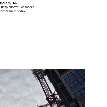
т проблемным
истр спорта Ростовско...
 суставных болях
д