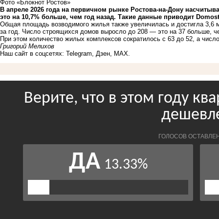
Фото «Блокнот Ростов»
В апреле 2026 года на первичном рынке Ростова-на-Дону насчитыв
это на 10,7% больше, чем год назад. Такие данные приводит Domost
Общая площадь возводимого жилья также увеличилась и достигла 3,6 м
за год. Число строящихся домов выросло до 208 — это на 37 больше, ч
При этом количество жилых комплексов сократилось с 63 до 52, а числ
Григорий Мелихов
Наш сайт в соцсетях:
Telegram
,
Дзен
,
MAX
.