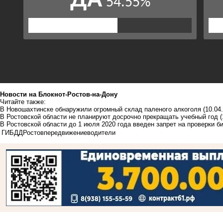
Новости на Блoкнoт-Ростов-на-Дону
Читайте также:
В Новошахтинске обнаружили огромный склад паленого алкоголя
(10.04
В Ростовской области не планируют досрочно прекращать учебный год
(
В Ростовской области до 1 июля 2020 года введен запрет на проверки б
ГИБДД
Ростов
передвижение
водители