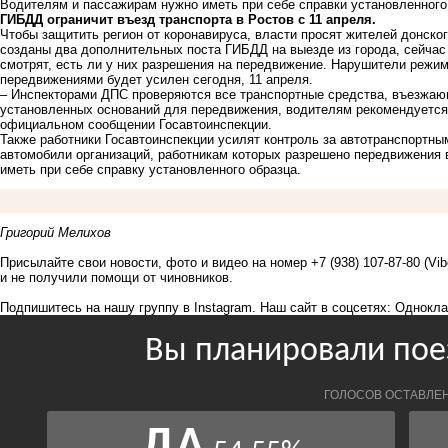
Водителям и пассажирам нужно иметь при себе справки установленного
ГИБДД ограничит въезд транспорта в Ростов с 11 апреля.
Чтобы защитить регион от коронавируса, власти просят жителей донско
созданы два дополнительных поста ГИБДД на выезде из города, сейчас
смотрят, есть ли у них разрешения на передвижение. Нарушители режи
передвижениями будет усилен сегодня, 11 апреля.
– Инспекторами ДПС проверяются все транспортные средства, въезжающ
установленных оснований для передвижения, водителям рекомендуется в
официальном сообщении Госавтоинспекции.
Также работники Госавтоинспекции усилят контроль за автотранспортным
автомобили организаций, работникам которых разрешено передвижения
иметь при себе справку установленного образца.
Григорий Мелихов
Присылайте свои новости, фото и видео на номер +7 (938) 107-87-80 (Vi
и не получили помощи от чиновников.
Подпишитесь на нашу группу в
Instagram
. Наш сайт в соцсетях:
Однокла