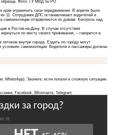
 образца. Фото: ГУ МВД по РО
го края ограничить свои передвижения. В апреле были
 их 11. Сотрудники ДПС останавливают водителей и
ма самоизоляции отправляются по домам. Контроль над
ие в Ростов-на-Дону. В случае отсутствия
ернуться по месту своего проживания, – говорится в
 потоком внутри города. Ездить по городу могут
 в условиях самоизоляции. Водители и пассажиры должны
ber, WhatsApp). Звоните, если попали в сложную ситуацию
ссники
,
Facebook
,
ВКонтакте
,
Telegram
.