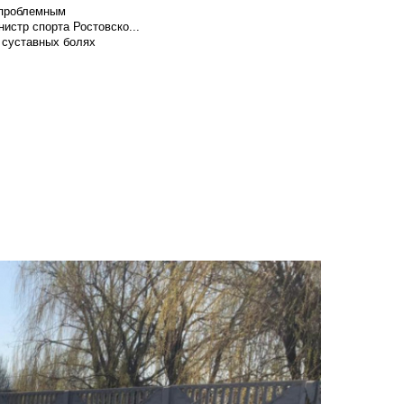
т проблемным
истр спорта Ростовско...
 суставных болях